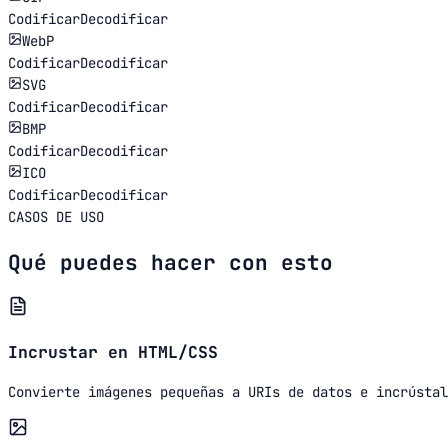
Codificar
Decodificar
WebP
Codificar
Decodificar
SVG
Codificar
Decodificar
BMP
Codificar
Decodificar
ICO
Codificar
Decodificar
CASOS DE USO
Qué puedes hacer con esto
Incrustar en HTML/CSS
Convierte imágenes pequeñas a URIs de datos e incrústal