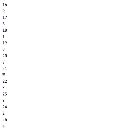
16
R
17
S
18
T
19
U
20
V
21
W
22
X
23
Y
24
Z
25
a