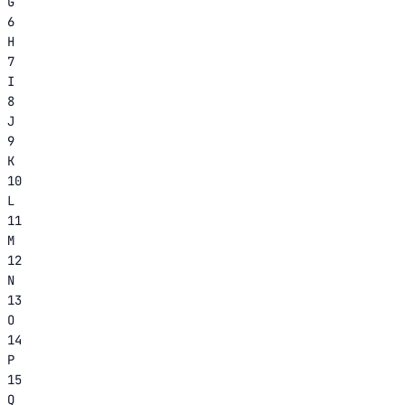
G
6
H
7
I
8
J
9
K
10
L
11
M
12
N
13
O
14
P
15
Q