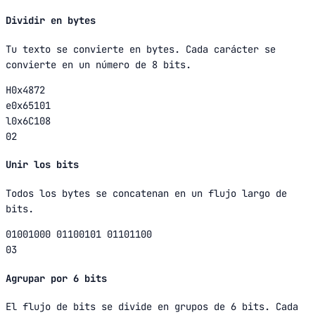
Dividir en bytes
Tu texto se convierte en bytes. Cada carácter se
convierte en un número de 8 bits.
H
0x48
72
e
0x65
101
l
0x6C
108
02
Unir los bits
Todos los bytes se concatenan en un flujo largo de
bits.
01001000 01100101 01101100
03
Agrupar por 6 bits
El flujo de bits se divide en grupos de 6 bits. Cada