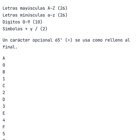
Letras mayúsculas A–Z (26)
Letras minúsculas a–z (26)
Dígitos 0–9 (10)
Símbolos + y / (2)
Un carácter opcional 65º (=) se usa como relleno al
final.
A
0
B
1
C
2
D
3
E
4
F
5