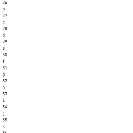
26
b
27
c
28
d
29
e
30
f
31
g
32
h
33
i
34
j
35
k
36