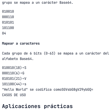
grupo se mapea a un carácter Base64.
010010
000110
010101
101100
04
Mapear a caracteres
Cada grupo de 6 bits (0-63) se mapea a un carácter del
alfabeto Base64.
010010
(
18
)
S
000110
(
6
)
G
010101
(
21
)
V
101100
(
44
)
s
"
Hello World
"
se codifica como
SGVsbG8gV29ybGQ=
CASOS DE USO
Aplicaciones prácticas