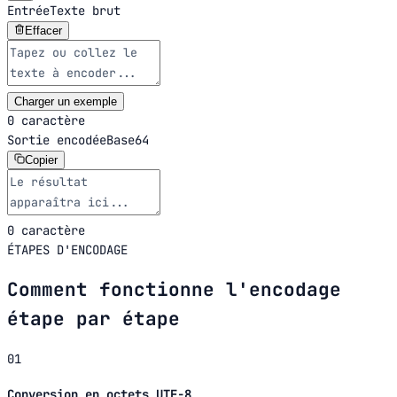
Entrée
Texte brut
Effacer
Charger un exemple
0 caractère
Sortie encodée
Base64
Copier
0 caractère
ÉTAPES D'ENCODAGE
Comment fonctionne l'encodage
étape par étape
01
Conversion en octets UTF-8