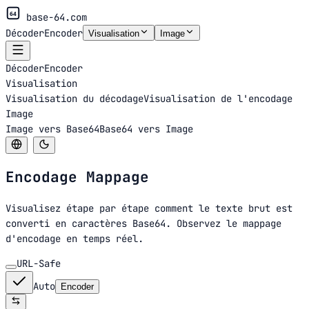
64
base-64.com
Décoder
Encoder
Visualisation
Image
Décoder
Encoder
Visualisation
Visualisation du décodage
Visualisation de l'encodage
Image
Image vers Base64
Base64 vers Image
Encodage
Mappage
Visualisez étape par étape comment le texte brut est
converti en caractères Base64. Observez le mappage
d'encodage en temps réel.
URL-Safe
Auto
Encoder