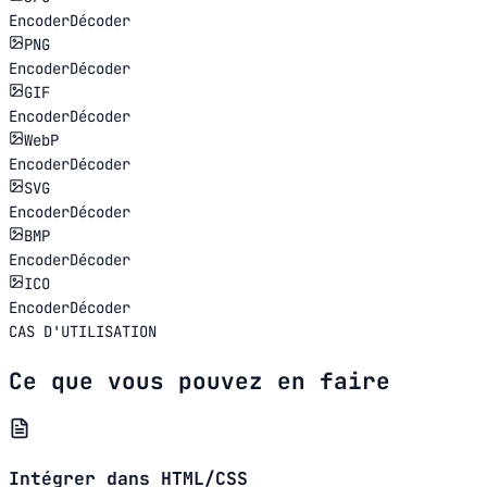
Encoder
Décoder
PNG
Encoder
Décoder
GIF
Encoder
Décoder
WebP
Encoder
Décoder
SVG
Encoder
Décoder
BMP
Encoder
Décoder
ICO
Encoder
Décoder
CAS D'UTILISATION
Ce que vous pouvez en faire
Intégrer dans HTML/CSS