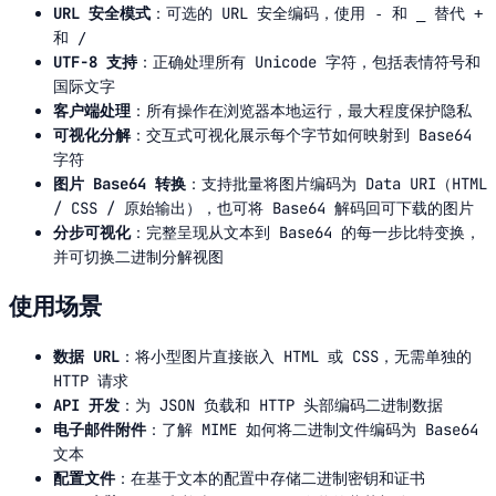
URL 安全模式
：可选的 URL 安全编码，使用
和
替代
-
_
+
和
/
UTF-8 支持
：正确处理所有 Unicode 字符，包括表情符号和
国际文字
客户端处理
：所有操作在浏览器本地运行，最大程度保护隐私
可视化分解
：交互式可视化展示每个字节如何映射到 Base64
字符
图片 Base64 转换
：支持批量将图片编码为 Data URI（HTML
/ CSS / 原始输出），也可将 Base64 解码回可下载的图片
分步可视化
：完整呈现从文本到 Base64 的每一步比特变换，
并可切换二进制分解视图
使用场景
数据 URL
：将小型图片直接嵌入 HTML 或 CSS，无需单独的
HTTP 请求
API 开发
：为 JSON 负载和 HTTP 头部编码二进制数据
电子邮件附件
：了解 MIME 如何将二进制文件编码为 Base64
文本
配置文件
：在基于文本的配置中存储二进制密钥和证书