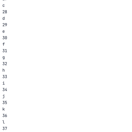
c
28
d
29
e
30
f
31
g
32
h
33
i
34
j
35
k
36
l
37