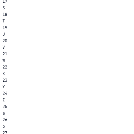
17
S
18
T
19
U
20
V
21
W
22
X
23
Y
24
Z
25
a
26
b
27