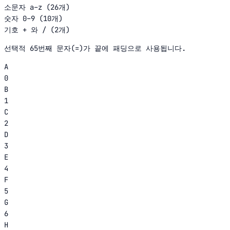
소문자 a–z (26개)
숫자 0–9 (10개)
기호 + 와 / (2개)
선택적 65번째 문자(=)가 끝에 패딩으로 사용됩니다.
A
0
B
1
C
2
D
3
E
4
F
5
G
6
H