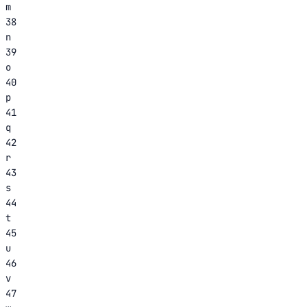
m
38
n
39
o
40
p
41
q
42
r
43
s
44
t
45
u
46
v
47