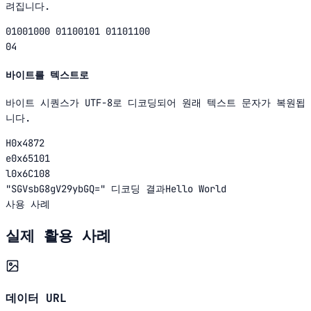
려집니다.
01001000 01100101 01101100
04
바이트를 텍스트로
바이트 시퀀스가 UTF-8로 디코딩되어 원래 텍스트 문자가 복원됩
니다.
H
0x48
72
e
0x65
101
l
0x6C
108
"
SGVsbG8gV29ybGQ=
"
디코딩 결과
Hello World
사용 사례
실제 활용 사례
데이터 URL