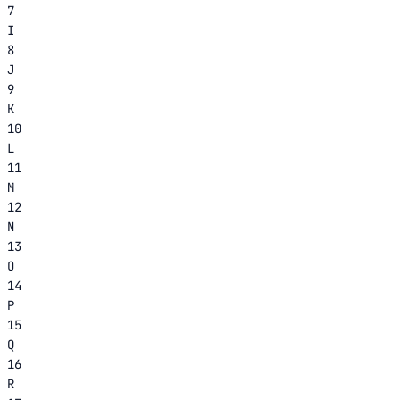
7
I
8
J
9
K
10
L
11
M
12
N
13
O
14
P
15
Q
16
R