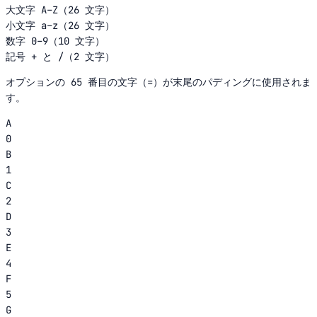
大文字 A–Z（26 文字）
小文字 a–z（26 文字）
数字 0–9（10 文字）
記号 + と /（2 文字）
オプションの 65 番目の文字（=）が末尾のパディングに使用されま
す。
A
0
B
1
C
2
D
3
E
4
F
5
G