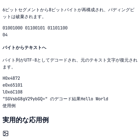
6ビットセグメントから8ビットバイトが再構成され、パディングビ
ットは破棄されます。
01001000 01100101 01101100
04
バイトからテキストへ
バイト列がUTF-8としてデコードされ、元のテキスト文字が復元され
ます。
H
0x48
72
e
0x65
101
l
0x6C
108
"
SGVsbG8gV29ybGQ=
"
のデコード結果
Hello World
使用例
実用的な応用例