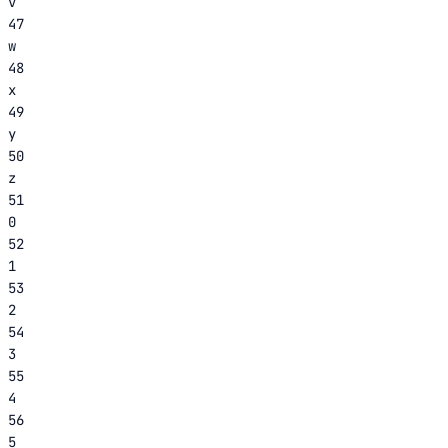
v
47
w
48
x
49
y
50
z
51
0
52
1
53
2
54
3
55
4
56
5