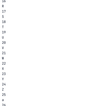
16
R
17
S
18
T
19
U
20
V
21
W
22
X
23
Y
24
Z
25
a
26