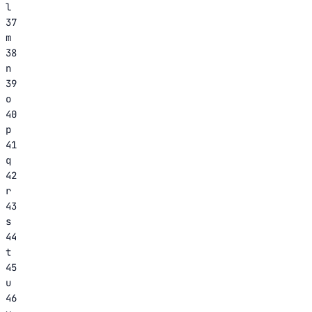
l
37
m
38
n
39
o
40
p
41
q
42
r
43
s
44
t
45
u
46