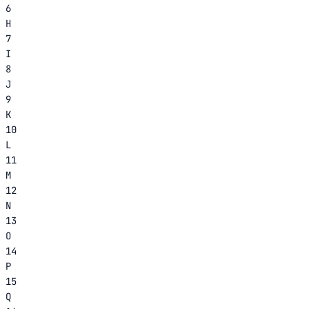
6
H
7
I
8
J
9
K
10
L
11
M
12
N
13
O
14
P
15
Q