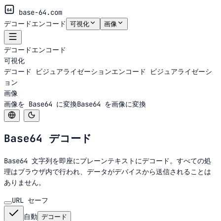
64
base-64.com
デコード
エンコード
可視化
画像
デコード
エンコード
可視化
デコード ビジュアライゼーション
エンコード ビジュアライゼーシ
ョン
画像
画像を Base64 に変換
Base64 を画像に変換
Base64
デコード
Base64 文字列を即座にプレーンテキストにデコード。すべての処
理はブラウザ内で行われ、データがデバイスから送信されることは
ありません。
URL セーフ
自動
デコード