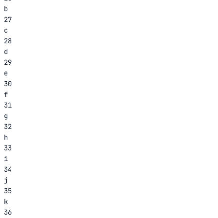
b
27
c
28
d
29
e
30
f
31
g
32
h
33
i
34
j
35
k
36